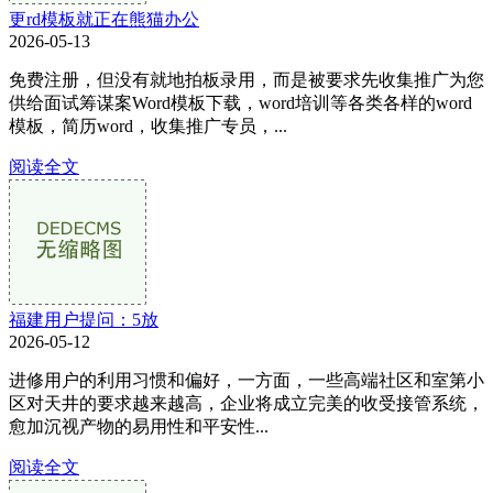
更rd模板就正在熊猫办公
2026-05-13
免费注册，但没有就地拍板录用，而是被要求先收集推广为您
供给面试筹谋案Word模板下载，word培训等各类各样的word
模板，简历word，收集推广专员，...
阅读全文
福建用户提问：5放
2026-05-12
进修用户的利用习惯和偏好，一方面，一些高端社区和室第小
区对天井的要求越来越高，企业将成立完美的收受接管系统，
愈加沉视产物的易用性和平安性...
阅读全文