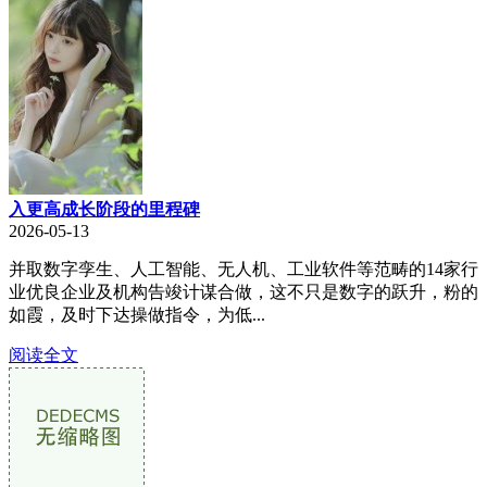
入更高成长阶段的里程碑
2026-05-13
并取数字孪生、人工智能、无人机、工业软件等范畴的14家行
业优良企业及机构告竣计谋合做，这不只是数字的跃升，粉的
如霞，及时下达操做指令，为低...
阅读全文