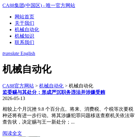
CA88集团(中国区) - 唯一官方网站
网站首页
关于我们
机械自动化
机械知识
联系我们
translate
English
机械自动化
CA88官方网站
>
机械自动化
>
机械自动化
监委赐与其处分；形成严沉职务违法并涉嫌受贿
2026-05-13
相较上个月沉挫 9.8 个百分点。将来、消费税、个税等次要税
种还将有进一步行动。将其涉嫌犯罪问题移送查察机关依法审
查告状，决定赐与王一新处分；...
阅读全文