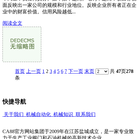
面反映出一家公司的规模和行业地位。反映企业所有者正在企
业中的财富价值。信用风险越低...
阅读全文
首页
上一页
1
2
3
4
5
6
7
下一页
末页
共
47
页
278
条
快捷导航
关于我们
机械自动化
机械知识
联系我们
CA88官方网站集团于2009年在江苏盐城成立，是一家专业致
力于生产工业阀门和石油机械的高新技术企业。