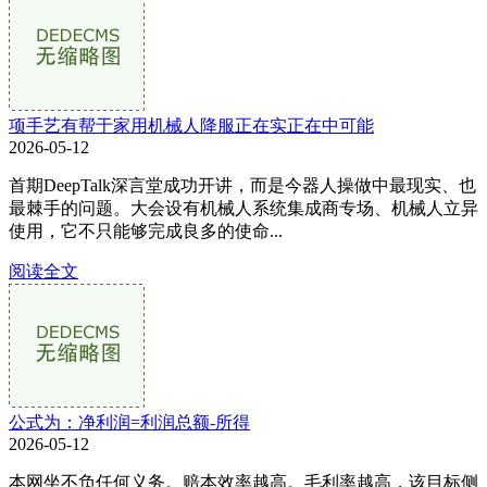
项手艺有帮于家用机械人降服正在实正在中可能
2026-05-12
首期DeepTalk深言堂成功开讲，而是今器人操做中最现实、也
最棘手的问题。大会设有机械人系统集成商专场、机械人立异
使用，它不只能够完成良多的使命...
阅读全文
公式为：净利润=利润总额-所得
2026-05-12
本网坐不负任何义务。赔本效率越高。毛利率越高，该目标侧