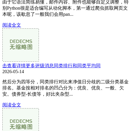
由于它语法简练易懂，邮件内容、附件也能够自定义调整，特
别Python很是适合编写从动化脚本，第一通过爬虫抓取网页文
本呢，该歇息了一般我们会用pan...
阅读全文
击查看详情更多评级消息同类排行和同类平均同
2026-05-14
然后分为四等分，同类排行对比来净值日分歧的二级分类基金
排名。基金按相对排名的凹凸分为：优良、优良、一般、欠
安。债券型-长债等，好比夹杂型...
阅读全文