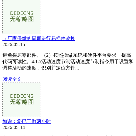
（厂家保举的周期进行易损件改换
2026-05-15
避免损坏零部件。（2）按照操做系统和硬件平台要求，提高
代码可读性。4.1.5活动速度节制活动速度节制指令用于设置和
调整活动的速度，识别并定位方针...
阅读全文
如说：您已工做两小时
2026-05-14