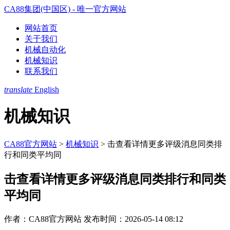
CA88集团(中国区) - 唯一官方网站
网站首页
关于我们
机械自动化
机械知识
联系我们
translate
English
机械知识
CA88官方网站
>
机械知识
>
击查看详情更多评级消息同类排
行和同类平均同
击查看详情更多评级消息同类排行和同类
平均同
作者：CA88官方网站
发布时间：2026-05-14 08:12