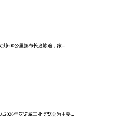
00公里摆布长途旅途，家...
以2026年汉诺威工业博览会为主要...