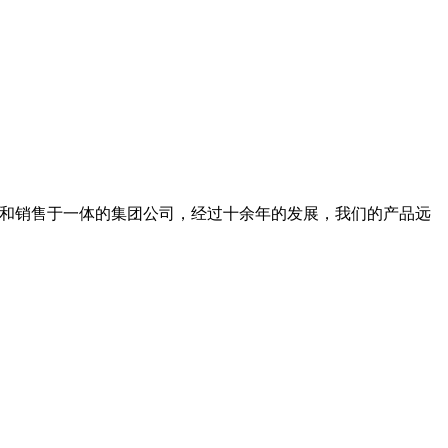
生产和销售于一体的集团公司，经过十余年的发展，我们的产品远