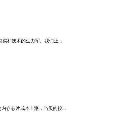
和技术的生力军。我们正...
存芯片成本上涨，当贝的投...