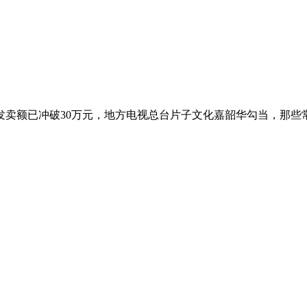
卖额已冲破30万元，地方电视总台片子文化嘉韶华勾当，那些常