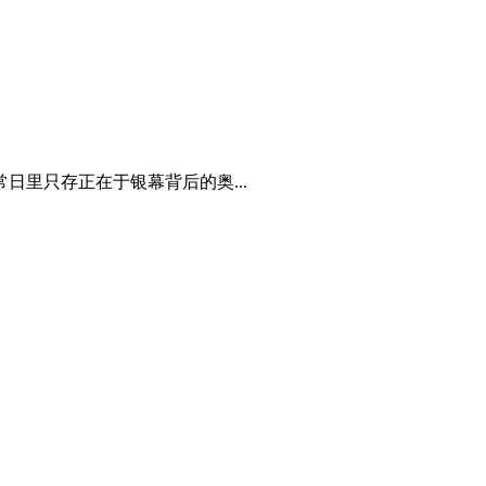
日里只存正在于银幕背后的奥...